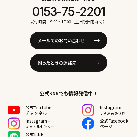
# 洋食
# 海産物
# 潮干狩り
# 焼肉
# 牧場
0153-75-2201
# 白鳥
# 自然
# 花火
# 観る
# 観光
# 買う
# 遊ぶ
# 酪農体験
# 鉄板焼き
# 食べる
受付時間 9:00〜17:00（土日祝日を除く）
メールでのお問い合わせ
困ったときの連絡先
公式SNSでも情報発信中！
公式YouTube
Instagram -
チャンネル
ＪＡ道東あさひ
Instagram -
公式Facebook
ページ
キャトルセンター
公式LINE