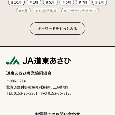
# 10月
# 2月
# 5月
# 6月
# 7月
# 8月
# 9月
# Ｂ級グルメ
# アザラシやラッコ
# イタリアン
# イベント
# お祭り
# かに
# カフェ
# カレー
# ごはん系
# コンビニ
キーワードをもっとみる
# ご当地グルメ
# サケ
# ジビエ
# スーパー
# ソフトクリーム
# ディナー
# のむ
# ビーフ
# ビアレストラン
# ファミリー
# ポーク
# ホタテ
# マーボラーメン
# マラソン
# ラーメン
# ランチ
# ワカサギ釣り
# 中華
# 公園
道東あさひ農業協同組合
# 別海のオススメ食べ物
# 別海十景
# 北海シマエビ
〒086-0214
北海道野付郡別海町別海緑町116番地9
# 和菓子
# 四角い太陽
# 大人のおつまみ
TEL 0153-75-2201
FAX 0153-75-2135
# 天然記念物
# 寿司
# 居酒屋
# 屋内遊び
# 昆布干し
# 根室のオススメ食べ物
# 根室十景
お電話でのお問い合わせ