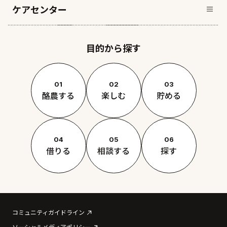
ケアセンター
目的から探す
01
02
03
酪農する
楽しむ
貯める
04
05
06
借りる
相談する
探す
コミュニティガイドライン
ソーシャルメディアポリシー