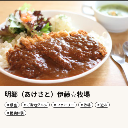
明郷（あけさと）伊藤☆牧場
# 根室
# ご当地グルメ
# ファミリー
# 牧場
# 遊ぶ
# 酪農体験