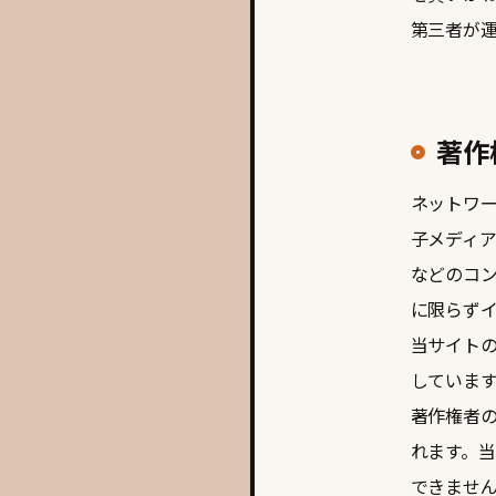
第三者が
著作
ネットワ
子メディ
などのコ
に限らず
当サイト
していま
著作権者
れます。
できませ