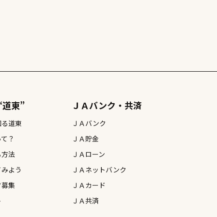
“道東”
ＪＡバンク・共済
知る道東
ＪＡバンク
って？
ＪＡ貯金
る方法
ＪＡローン
てみよう
ＪＡネットバンク
フ募集
ＪＡカード
ト
ＪＡ共済