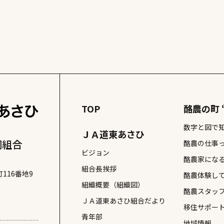
TOP
酪農の町 
数字と図で
ＪＡ道東あさひ
同組合
酪農の仕事
ビジョン
酪農家にな
組合長挨拶
116番地9
酪農体験し
組織概要（組織図）
酪農スタッ
ＪＡ道東あさひ組合だより
移住サポー
青年部
地域情報