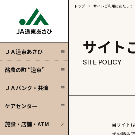
トップ
サイトご利用にあたって
Close
Close
Close
Close
サイト
”
済
ＪＡ道東あさひ
SITE POLICY
酪農の町 “道東”
）
ＪＡバンク・共済
ケアセンター
施設・店舗・ATM
当サイト
ずお読み