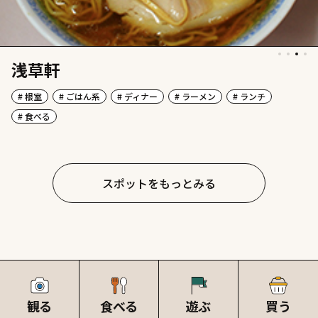
浅草軒
# 根室
# ごはん系
# ディナー
# ラーメン
# ランチ
# 食べる
スポットをもっとみる
観る
食べる
遊ぶ
買う