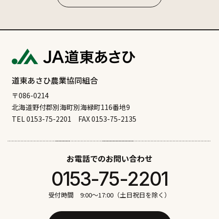
# ご当地グルメ
# サケ
# ジビエ
# スーパー
# ソフトクリーム
# ディナー
# のむ
# ビーフ
# ビアレストラン
# ファミリー
# ポーク
# ホタテ
# マーボラーメン
# マラソン
# ラーメン
# ランチ
# ワカサギ釣り
# 中華
# 公園
道東あさひ農業協同組合
# 別海のオススメ食べ物
# 別海十景
# 北海シマエビ
〒086-0214
北海道野付郡別海町別海緑町116番地9
# 和菓子
# 四角い太陽
# 大人のおつまみ
TEL 0153-75-2201
FAX 0153-75-2135
# 天然記念物
# 寿司
# 居酒屋
# 屋内遊び
# 昆布干し
# 根室のオススメ食べ物
# 根室十景
お電話でのお問い合わせ
# 洋食
# 海産物
# 潮干狩り
# 焼肉
# 牧場
0153-75-2201
# 白鳥
# 自然
# 花火
# 観る
# 観光
# 買う
# 遊ぶ
# 酪農体験
# 鉄板焼き
# 食べる
受付時間 9:00〜17:00（土日祝日を除く）