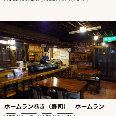
ホームラン巻き（寿司） ホームラン
# 別海
# ディナー
# のむ
# ラーメン