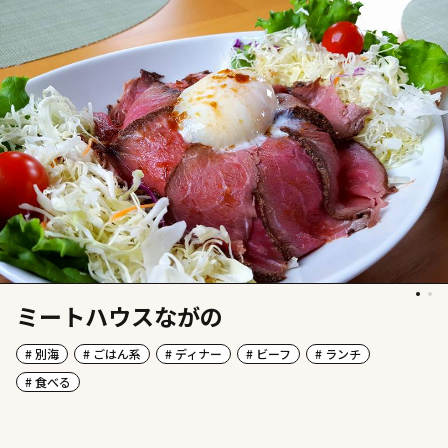
ミートハウスながの
# 別海
# ごはん系
# ディナー
# ビーフ
# ランチ
# 食べる