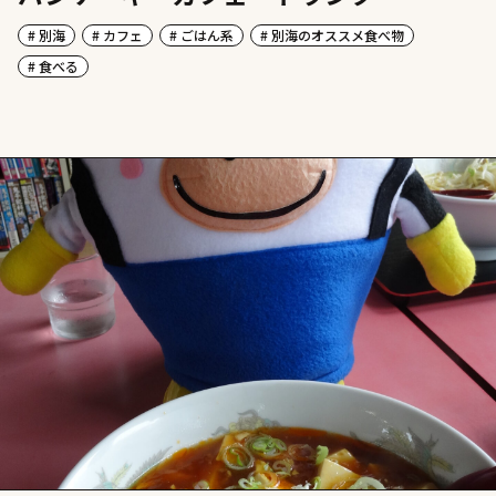
# 別海
# カフェ
# ごはん系
# 別海のオススメ食べ物
# 食べる