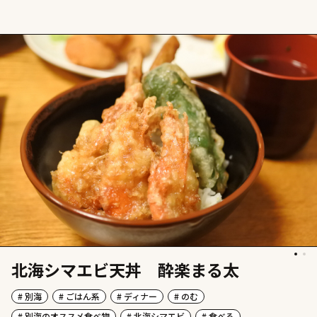
北海シマエビ天丼 酔楽まる太
# 別海
# ごはん系
# ディナー
# のむ
# 別海のオススメ食べ物
# 北海シマエビ
# 食べる