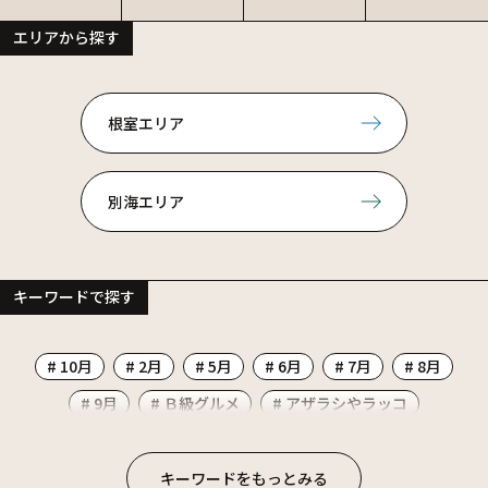
エリアから探す
根室エリア
別海エリア
キーワードで探す
# 10月
# 2月
# 5月
# 6月
# 7月
# 8月
# 9月
# Ｂ級グルメ
# アザラシやラッコ
# イタリアン
# イベント
# お祭り
# かに
# カフェ
# カレー
# ごはん系
# コンビニ
キーワードをもっとみる