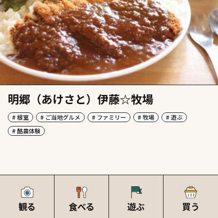
明郷（あけさと）伊藤☆牧場
# 根室
# ご当地グルメ
# ファミリー
# 牧場
# 遊ぶ
# 酪農体験
観る
食べる
遊ぶ
買う