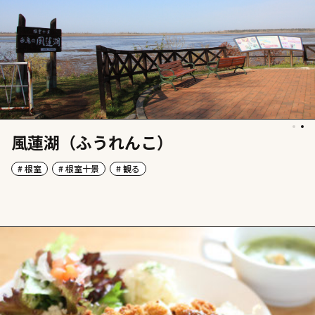
風蓮湖（ふうれんこ）
# 根室
# 根室十景
# 観る