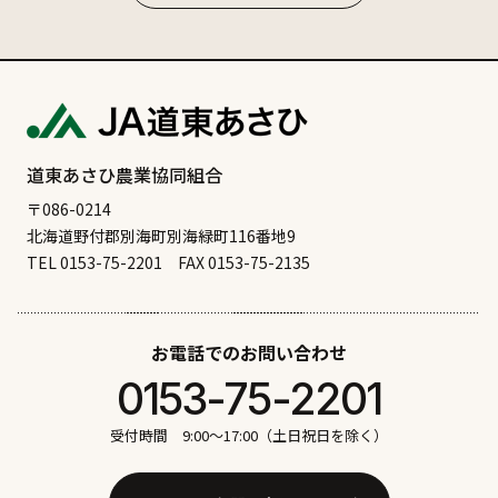
# ご当地グルメ
# サケ
# ジビエ
# スーパー
# ソフトクリーム
# ディナー
# のむ
# ビーフ
# ビアレストラン
# ファミリー
# ポーク
# ホタテ
# マーボラーメン
# マラソン
# ラーメン
# ランチ
# ワカサギ釣り
# 中華
# 公園
道東あさひ農業協同組合
# 別海のオススメ食べ物
# 別海十景
# 北海シマエビ
〒086-0214
北海道野付郡別海町別海緑町116番地9
# 和菓子
# 四角い太陽
# 大人のおつまみ
TEL 0153-75-2201
FAX 0153-75-2135
# 天然記念物
# 寿司
# 居酒屋
# 屋内遊び
# 昆布干し
# 根室のオススメ食べ物
# 根室十景
お電話でのお問い合わせ
# 洋食
# 海産物
# 潮干狩り
# 焼肉
# 牧場
0153-75-2201
# 白鳥
# 自然
# 花火
# 観る
# 観光
# 買う
# 遊ぶ
# 酪農体験
# 鉄板焼き
# 食べる
受付時間 9:00〜17:00（土日祝日を除く）