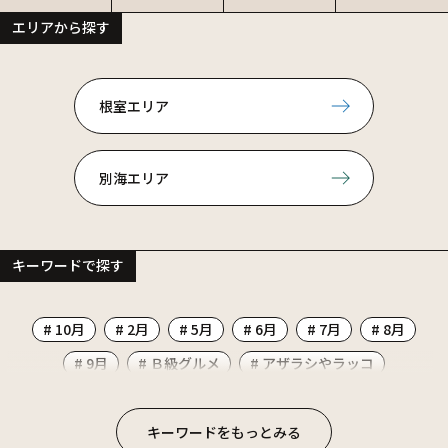
エリアから探す
根室エリア
別海エリア
キーワードで探す
# 10月
# 2月
# 5月
# 6月
# 7月
# 8月
# 9月
# Ｂ級グルメ
# アザラシやラッコ
# イタリアン
# イベント
# お祭り
# かに
# カフェ
# カレー
# ごはん系
# コンビニ
キーワードをもっとみる