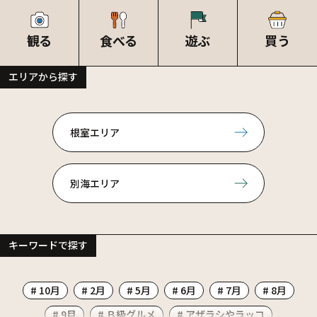
観る
食べる
遊ぶ
買う
エリアから探す
根室エリア
別海エリア
キーワードで探す
# 10月
# 2月
# 5月
# 6月
# 7月
# 8月
# 9月
# Ｂ級グルメ
# アザラシやラッコ