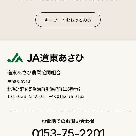
# イタリアン
# イベント
# お祭り
# かに
# カフェ
# カレー
# ごはん系
# コンビニ
キーワードをもっとみる
# ご当地グルメ
# サケ
# ジビエ
# スーパー
# ソフトクリーム
# ディナー
# のむ
# ビーフ
# ビアレストラン
# ファミリー
# ポーク
# ホタテ
# マーボラーメン
# マラソン
# ラーメン
# ランチ
# ワカサギ釣り
# 中華
# 公園
道東あさひ農業協同組合
# 別海のオススメ食べ物
# 別海十景
# 北海シマエビ
〒086-0214
北海道野付郡別海町別海緑町116番地9
# 和菓子
# 四角い太陽
# 大人のおつまみ
TEL 0153-75-2201
FAX 0153-75-2135
# 天然記念物
# 寿司
# 居酒屋
# 屋内遊び
# 昆布干し
# 根室のオススメ食べ物
# 根室十景
お電話でのお問い合わせ
# 洋食
# 海産物
# 潮干狩り
# 焼肉
# 牧場
0153-75-2201
# 白鳥
# 自然
# 花火
# 観る
# 観光
# 買う