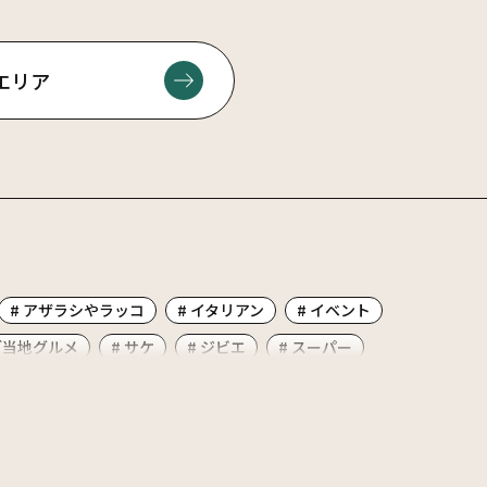
エリア
# アザラシやラッコ
# イタリアン
# イベント
ご当地グルメ
# サケ
# ジビエ
# スーパー
ァミリー
# ポーク
# ホタテ
# マーボラーメン
 別海のオススメ食べ物
# 別海十景
# 北海シマエビ
# 居酒屋
# 屋内遊び
# 昆布干し