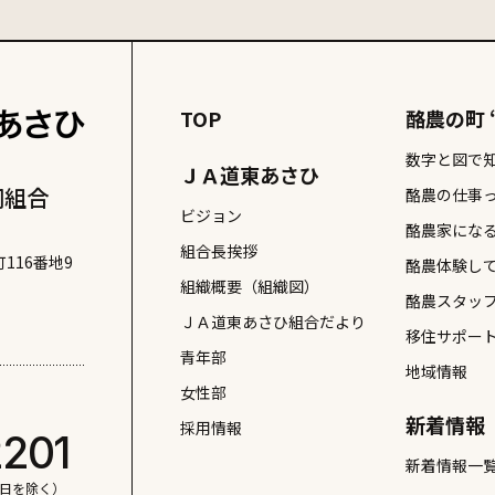
食べ物
# 根室十景
# 洋食
# 海産物
# 潮干狩り
# 焼
# 観光
# 買う
# 遊ぶ
# 酪農体験
# 
TOP
酪農の町 
数字と図で
ＪＡ道東あさひ
同組合
酪農の仕事
ビジョン
酪農家にな
組合長挨拶
116番地9
酪農体験し
組織概要（組織図）
酪農スタッ
ＪＡ道東あさひ組合だより
移住サポー
青年部
地域情報
女性部
新着情報
採用情報
2201
新着情報一
日祝日を除く）