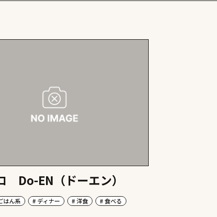
ロ Do-EN（ドーエン）
 ごはん系
# ディナー
# 洋食
# 食べる