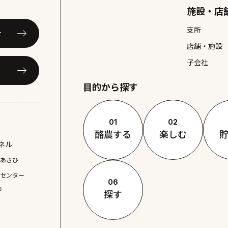
施設・店
支所
せ
店舗・施設
子会社
目的から探す
01
02
酪農する
楽しむ
ネル
東あさひ
ルセンター
06
ジ
探す