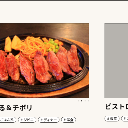
ビスト
る＆チボリ
# 根室
#
 ごはん系
# ジビエ
# ディナー
# 洋食