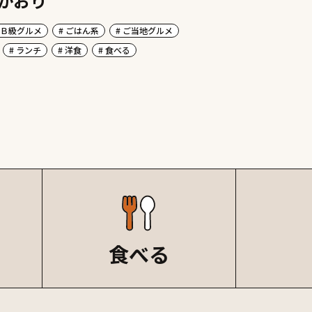
かおり
 Ｂ級グルメ
# ごはん系
# ご当地グルメ
# ランチ
# 洋食
# 食べる
食べる