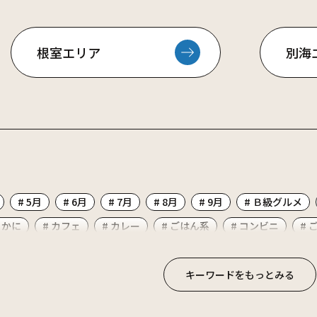
根室エリア
別海
# 5月
# 6月
# 7月
# 8月
# 9月
# Ｂ級グルメ
 かに
# カフェ
# カレー
# ごはん系
# コンビニ
# 
# ディナー
# のむ
# ビーフ
# ビアレストラン
# フ
ラーメン
# ランチ
# ワカサギ釣り
# 中華
# 公園
#
キーワードをもっとみる
子
# 四角い太陽
# 大人のおつまみ
# 天然記念物
# 寿司