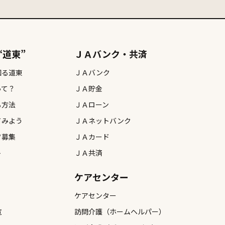
肉
# 牧場
# 白鳥
# 自然
# 花火
# 観る
鉄板焼き
# 食べる
“道東”
ＪＡバンク・共済
知る道東
ＪＡバンク
って？
ＪＡ貯金
る方法
ＪＡローン
てみよう
ＪＡネットバンク
フ募集
ＪＡカード
ト
ＪＡ共済
ケアセンター
ケアセンター
覧
訪問介護（ホームヘルパー）