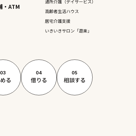
通所介護（デイサービス）
舗・ATM
高齢者生活ハウス
居宅介護支援
いきいきサロン「遊楽」
03
04
05
貯める
借りる
相談する