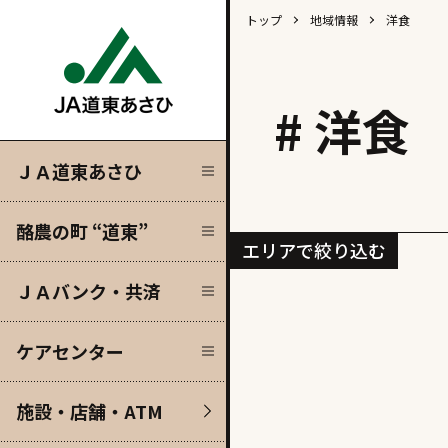
トップ
地域情報
洋食
Close
Close
Close
Close
# 洋食
”
済
ＪＡ道東あさひ
酪農の町 “道東”
エリアで絞り込む
）
ＪＡバンク・共済
ケアセンター
施設・店舗・ATM