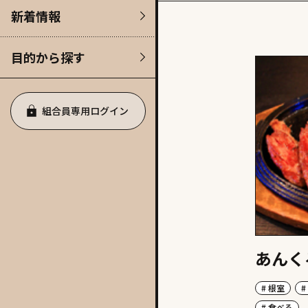
新着情報
目的から探す
組合員専用ログイン
あんく
# 根室
#
# 食べる