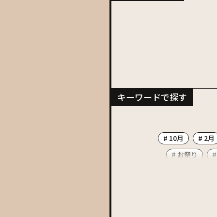
キーワードで探す
# 10月
# 2月
# お祭り
#
# ソフトクリーム
# マラソン
# 
# 和菓