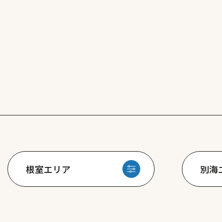
根室エリア
別海