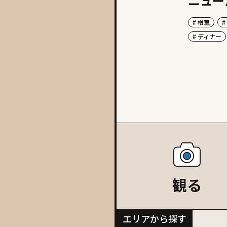
ニュー
# 根室
#
# ディナー
観る
エリアから探す