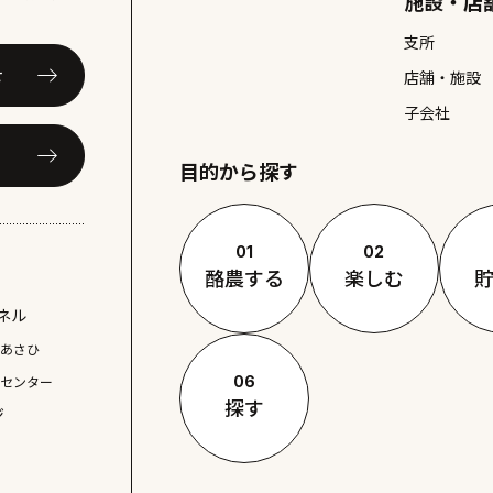
施設・店
支所
せ
店舗・施設
子会社
目的から探す
01
02
酪農する
楽しむ
ネル
東あさひ
ルセンター
06
探す
ジ