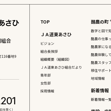
TOP
酪農の町 
数字と図で
ＪＡ道東あさひ
酪農の仕事
同組合
ビジョン
酪農家にな
組合長挨拶
酪農体験し
116番地9
組織概要（組織図）
酪農スタッ
ＪＡ道東あさひ組合だより
移住サポー
青年部
地域情報
女性部
新着情報
採用情報
2201
新着情報一
日祝日を除く）