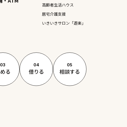
舗・ATM
高齢者生活ハウス
居宅介護支援
いきいきサロン「遊楽」
03
04
05
貯める
借りる
相談する