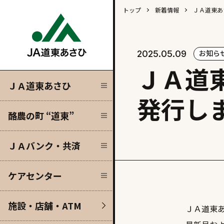
トップ
新着情報
ＪＡ道東あ
Close
Close
Close
Close
お知ら
2025.05.09
ＪＡ道
”
済
ＪＡ道東あさひ
発行し
酪農の町 “道東”
）
ＪＡバンク・共済
ケアセンター
施設・店舗・ATM
ＪＡ道東