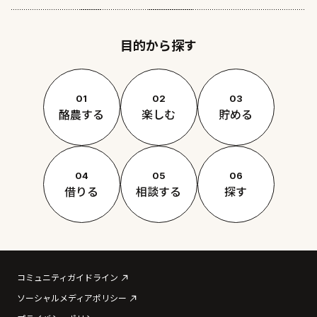
目的から探す
01
02
03
酪農する
楽しむ
貯める
04
05
06
借りる
相談する
探す
コミュニティガイドライン
ソーシャルメディアポリシー