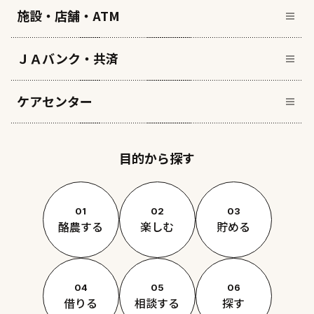
施設・店舗・ATM
ＪＡバンク・共済
ケアセンター
目的から探す
01
02
03
酪農する
楽しむ
貯める
04
05
06
借りる
相談する
探す