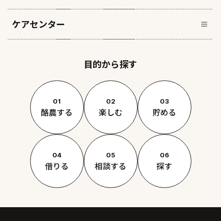
ケアセンター
目的から探す
01
02
03
酪農する
楽しむ
貯める
04
05
06
借りる
相談する
探す