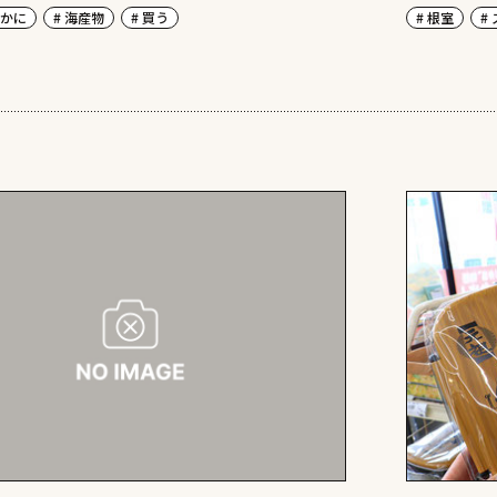
 かに
# 海産物
# 買う
# 根室
#