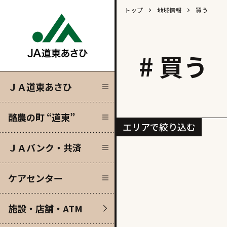
トップ
地域情報
買う
Close
Close
Close
Close
# 買う
”
済
ＪＡ道東あさひ
酪農の町 “道東”
エリアで絞り込む
）
ＪＡバンク・共済
ケアセンター
施設・店舗・ATM