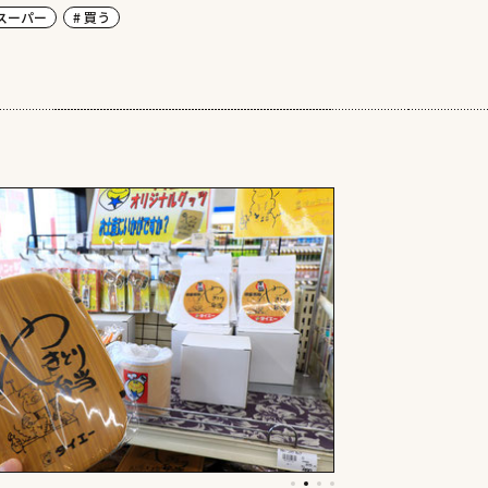
 スーパー
# 買う