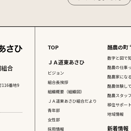
子
# 四角い太陽
# 大人のおつまみ
# 天然記念物
# 寿司
食べ物
# 根室十景
# 洋食
# 海産物
# 潮干狩り
# 焼
# 観光
# 買う
# 遊ぶ
# 酪農体験
# 
TOP
酪農の町 
数字と図で
ＪＡ道東あさひ
同組合
酪農の仕事
ビジョン
酪農家にな
組合長挨拶
116番地9
酪農体験し
組織概要（組織図）
酪農スタッ
ＪＡ道東あさひ組合だより
移住サポー
青年部
地域情報
女性部
新着情報
採用情報