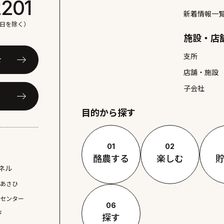
2201
新着情報一
日祝日を除く）
施設・店
支所
せ
店舗・施設
子会社
目的から探す
01
02
酪農する
楽しむ
ネル
東あさひ
ルセンター
06
ジ
探す