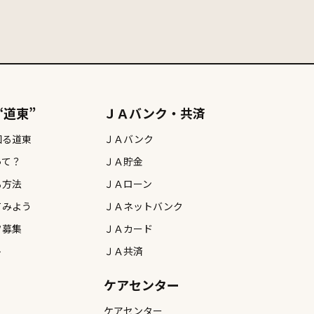
# 居酒屋
# 屋内遊び
# 昆布干し
肉
# 牧場
# 白鳥
# 自然
# 花火
# 観る
鉄板焼き
# 食べる
“道東”
ＪＡバンク・共済
知る道東
ＪＡバンク
って？
ＪＡ貯金
る方法
ＪＡローン
てみよう
ＪＡネットバンク
フ募集
ＪＡカード
ト
ＪＡ共済
ケアセンター
ケアセンター