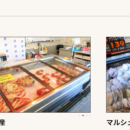
産
マルシ