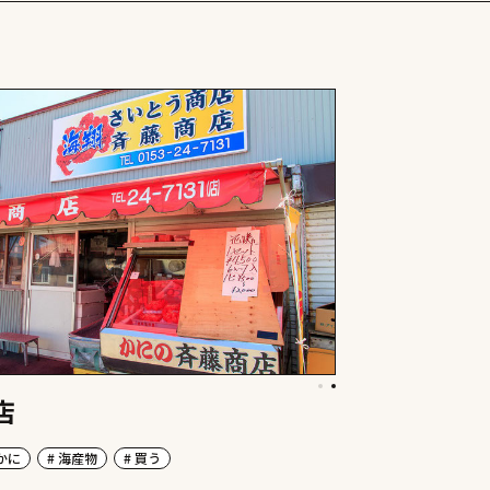
店
 かに
# 海産物
# 買う