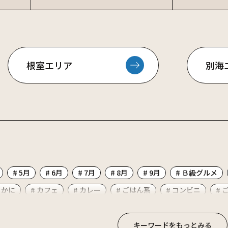
根室エリア
別海
# 5月
# 6月
# 7月
# 8月
# 9月
# Ｂ級グルメ
 かに
# カフェ
# カレー
# ごはん系
# コンビニ
# 
# ディナー
# のむ
# ビーフ
# ビアレストラン
# フ
ラーメン
# ランチ
# ワカサギ釣り
# 中華
# 公園
#
キーワードをもっとみる