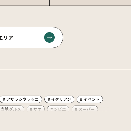
エリア
# アザラシやラッコ
# イタリアン
# イベント
ご当地グルメ
# サケ
# ジビエ
# スーパー
ァミリー
# ポーク
# ホタテ
# マーボラーメン
 別海のオススメ食べ物
# 別海十景
# 北海シマエビ