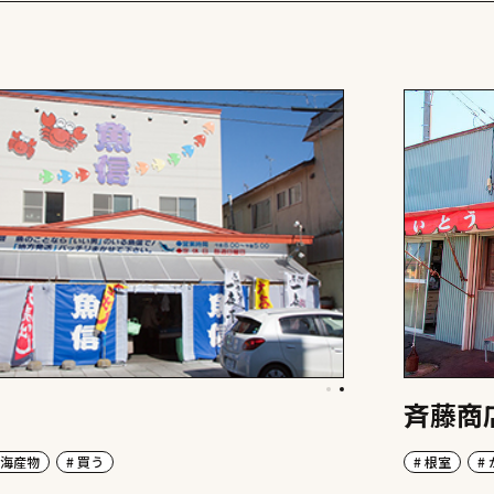
斉藤商
 海産物
# 買う
# 根室
#