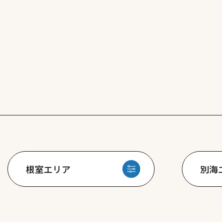
根室エリア
別海