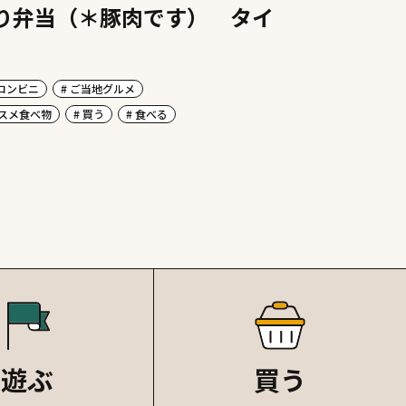
り弁当（＊豚肉です） タイ
 コンビニ
# ご当地グルメ
ススメ食べ物
# 買う
# 食べる
遊ぶ
買う