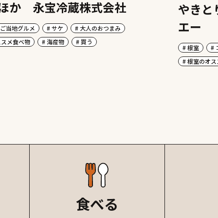
ほか 永宝冷蔵株式会社
やきと
エー
 ご当地グルメ
# サケ
# 大人のおつまみ
ススメ食べ物
# 海産物
# 買う
# 根室
#
# 根室のオ
食べる