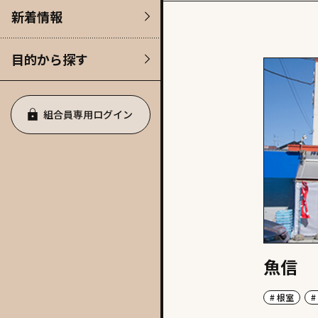
新着情報
目的から探す
組合員専用ログイン
魚信
# 根室
#