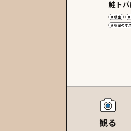
鮭トバ
# 根室
#
# 根室のオ
観る